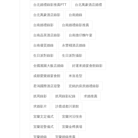
台北婚禮錄影推薦PTT
台北萬豪酒店婚禮
台北萬豪酒店錄影
台南婚錄
台南婚禮錄影
台南婚禮錄影推薦
台南晶英酒店錄影
台南擔仔麵午宴
台南優質婚錄
永豐棧酒店婚錄
生日派對錄影
生日派對攝影
全國麗園大飯店婚錄
好運來婚宴會館錄影
成都愛樂婚宴會館
米洛造型
君鴻國際酒店迎娶
宏銘的廚房婚禮錄影
抓周錄影
抓周錄影紀錄
求婚推薦
求婚影片
沙鹿成都川菜館
宜蘭文定儀式
宜蘭河沿悅舍
宜蘭迎娶儀式
宜蘭金樽廣場
宜蘭婚錄
宜蘭婚錄推薦