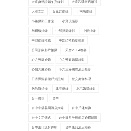
大直典華證婚午宴錄影
大直和璞飯店婚禮
大雅文定
女兒紅婚錄
小南法婚錄
小路攝影工作室
小寶玩攝影
与玥樓婚錄
中部抓周錄影
中部婚錄
中部婚錄推薦
中部婚禮錄影推薦
公司形象影片拍攝
天空VILLA晚宴
心之芳庭婚錄
心之芳庭婚禮錄影
心知芳庭婚錄
斗六三好國際酒店錄影
日月潭涵碧樓戶外證婚
世安美食料理
包浩斯婚攝
北屯婚錄
北屯婚禮錄影
台一農場
台中
台中中僑花園酒店婚錄
台中戶外婚禮
台中文定儀式
台中日月千禧酒店婚禮錄影
台中生日派對錄影
台中兆品酒店婚錄