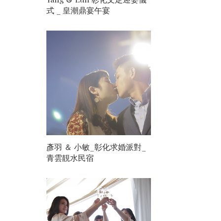
式 _ 皇潮鼎宴午宴
彥羽 ＆ 小敏_彰化求婚派對_
青雲靚水民宿