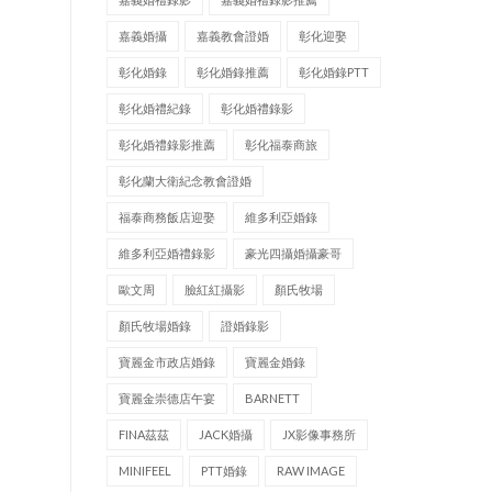
嘉義婚攝
嘉義教會證婚
彰化迎娶
彰化婚錄
彰化婚錄推薦
彰化婚錄PTT
彰化婚禮紀錄
彰化婚禮錄影
彰化婚禮錄影推薦
彰化福泰商旅
彰化蘭大衛紀念教會證婚
福泰商務飯店迎娶
維多利亞婚錄
維多利亞婚禮錄影
豪光四攝婚攝豪哥
歐文周
臉紅紅攝影
顏氏牧場
顏氏牧場婚錄
證婚錄影
寶麗金市政店婚錄
寶麗金婚錄
寶麗金崇德店午宴
BARNETT
FINA茲茲
JACK婚攝
JX影像事務所
MINIFEEL
PTT婚錄
RAW IMAGE