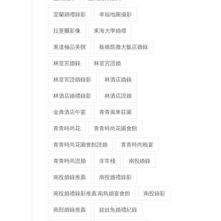
宜蘭婚禮錄影
幸福地圖攝影
拉斐爾影像
東海大學婚禮
東達極品美饌
板橋凱撒大飯店婚錄
林皇宮婚錄
林皇宮證婚
林皇宮證婚錄影
林酒店婚錄
林酒店婚禮錄影
林酒店證婚
金典酒店午宴
青青風車莊園
青青時尚花
青青時尚花園會館
青青時尚花園會館證婚
青青時尚晚宴
青青時尚證婚
非常棧
南投婚錄
南投婚錄推薦
南投婚禮錄影
南投婚禮錄影推薦.南島婚宴會館
南投錄影
南部婚錄推薦
娃娃魚婚禮紀錄