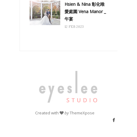
Hsien & Nina 彰化唯
愛庭園 Vena Manor _
午宴
12 FEB 2023
Created with
by
ThemeXpose