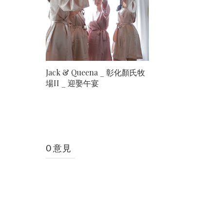
Jack & Queena _ 彰化顏氏牧
場II _ 迎娶午宴
0 意見