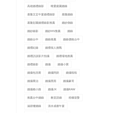
高雄婚禮錄影
唯愛庭園婚錄
基隆文定午宴婚禮錄影
基隆婚錄
基隆彭園婚禮錄影推薦
婚紗側錄
婚紗錄影
婚紗MV推薦
婚錄
婚錄台中
婚錄推薦
婚錄價格台中
婚禮紀錄
婚禮假人挑戰
婚禮訪談影片拍攝
婚禮場地推薦
婚禮錄影
婚攝
婚攝小寶
婚攝包浩斯
婚攝阿奶
婚攝啦啦
婚攝喬治
婚攝黑雨
婚攝豪哥
婚攝賴小路
婚攝JX
婚攝RAW
推薦台中婚錄
教堂證婚
梧棲迎娶
涵碧樓婚錄
清水成都午宴