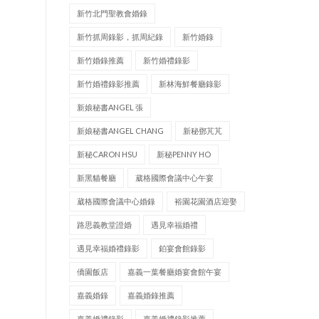
新竹北門聖教會婚錄
新竹抓周錄影，抓周紀錄
新竹婚錄
新竹婚錄推薦
新竹婚禮錄影
新竹婚禮錄影推薦
新林海鮮餐廳錄影
新娘秘書ANGEL 張
新娘秘書ANGEL CHANG
新秘鄧芃芃
新秘CARON HSU
新秘PENNY HO
新黑貓餐廳
葳格國際會議中心午宴
葳格國際會議中心婚錄
裕園花園酒店迎娶
路思義教堂證婚
遇見幸福婚禮
遇見幸福婚禮錄影
鉑宴會館錄影
僑園飯店
嘉義一葉餐廳婚宴會館午宴
嘉義婚錄
嘉義婚錄推薦
嘉義婚禮錄影
嘉義婚禮錄影推薦