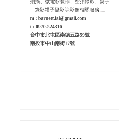
拍攝、微電影製作、空拍錄影、親子
......
錄影親子攝影等影像相關服務
m :
barnett.lai@gmail.com
t :
0970-524316
台中市北屯區崇德五路
59
號
南投市中山南街17號