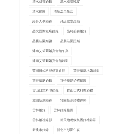
清水成都婚錄
清水成都晚宴
清水錄影
清新溫泉飯店
終身大事婚錄
許諾教堂證婚
晶悅國際飯店婚錄
晶綺盛宴婚錄
晶麒莊園婚禮
晶麒莊園證婚
港南艾茉爾婚宴會館午宴
港南艾茉爾婚宴會館錄影
菊園日式料理婚宴會館
萊特薇庭求婚錄影
萊特薇庭婚錄
萊特薇庭婚禮錄影
賀山日式料理婚錄
賀山日式料理婚禮
雅園新潮婚錄
雅園新潮婚禮錄影
雲林婚錄
雲林婚錄推薦
雲林婚禮錄影
新天地餐飲集團婚禮錄影
新北市婚錄
新北市彭園午宴