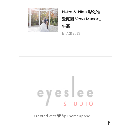
Hsien & Nina 彰化唯
愛庭園 Vena Manor _
午宴
12 FEB 2023
Created with
by
ThemeXpose