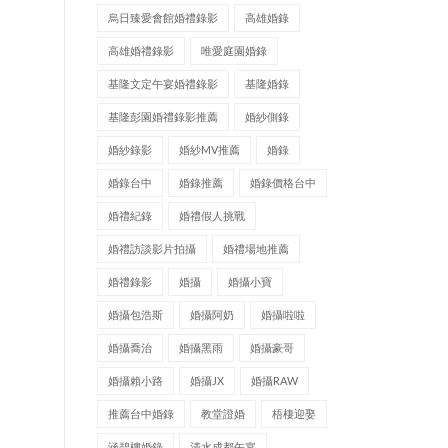
烏日臻愛會館婚禮錄影
高雄婚錄
高雄婚禮錄影
唯愛庭園婚錄
基隆文定午宴婚禮錄影
基隆婚錄
基隆彭園婚禮錄影推薦
婚紗側錄
婚紗錄影
婚紗MV推薦
婚錄
婚錄台中
婚錄推薦
婚錄價格台中
婚禮紀錄
婚禮假人挑戰
婚禮訪談影片拍攝
婚禮場地推薦
婚禮錄影
婚攝
婚攝小寶
婚攝包浩斯
婚攝阿奶
婚攝啦啦
婚攝喬治
婚攝黑雨
婚攝豪哥
婚攝賴小路
婚攝JX
婚攝RAW
推薦台中婚錄
教堂證婚
梧棲迎娶
涵碧樓婚錄
清水成都午宴