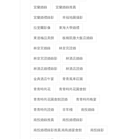
宜蘭婚錄
宜蘭婚錄推薦
宜蘭婚禮錄影
幸福地圖攝影
拉斐爾影像
東海大學婚禮
東達極品美饌
板橋凱撒大飯店婚錄
林皇宮婚錄
林皇宮證婚
林皇宮證婚錄影
林酒店婚錄
林酒店婚禮錄影
林酒店證婚
金典酒店午宴
青青風車莊園
青青時尚花
青青時尚花園會館
青青時尚花園會館證婚
青青時尚晚宴
青青時尚證婚
非常棧
南投婚錄
南投婚錄推薦
南投婚禮錄影
南投婚禮錄影推薦.南島婚宴會館
南投錄影