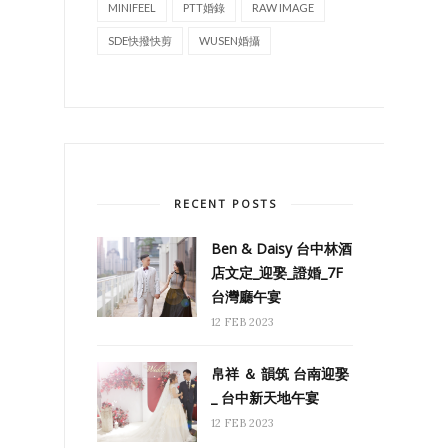
MINIFEEL
PTT婚錄
RAW IMAGE
SDE快撥快剪
WUSEN婚攝
RECENT POSTS
Ben & Daisy 台中林酒
店文定_迎娶_證婚_7F
台灣廳午宴
12 FEB 2023
帛祥 ＆ 韻筑 台南迎娶
_ 台中新天地午宴
12 FEB 2023