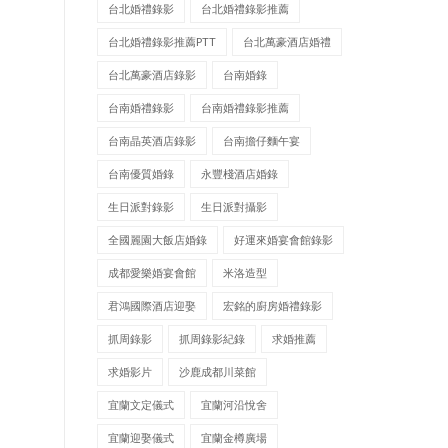
台北婚禮錄影
台北婚禮錄影推薦
台北婚禮錄影推薦PTT
台北萬豪酒店婚禮
台北萬豪酒店錄影
台南婚錄
台南婚禮錄影
台南婚禮錄影推薦
台南晶英酒店錄影
台南擔仔麵午宴
台南優質婚錄
永豐棧酒店婚錄
生日派對錄影
生日派對攝影
全國麗園大飯店婚錄
好運來婚宴會館錄影
成都愛樂婚宴會館
米洛造型
君鴻國際酒店迎娶
宏銘的廚房婚禮錄影
抓周錄影
抓周錄影紀錄
求婚推薦
求婚影片
沙鹿成都川菜館
宜蘭文定儀式
宜蘭河沿悅舍
宜蘭迎娶儀式
宜蘭金樽廣場