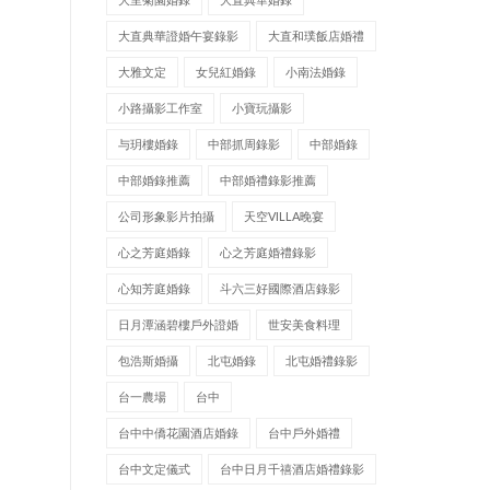
大直典華證婚午宴錄影
大直和璞飯店婚禮
大雅文定
女兒紅婚錄
小南法婚錄
小路攝影工作室
小寶玩攝影
与玥樓婚錄
中部抓周錄影
中部婚錄
中部婚錄推薦
中部婚禮錄影推薦
公司形象影片拍攝
天空VILLA晚宴
心之芳庭婚錄
心之芳庭婚禮錄影
心知芳庭婚錄
斗六三好國際酒店錄影
日月潭涵碧樓戶外證婚
世安美食料理
包浩斯婚攝
北屯婚錄
北屯婚禮錄影
台一農場
台中
台中中僑花園酒店婚錄
台中戶外婚禮
台中文定儀式
台中日月千禧酒店婚禮錄影