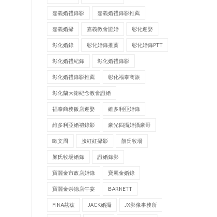
嘉義婚禮錄影
嘉義婚禮錄影推薦
嘉義婚攝
嘉義教會證婚
彰化迎娶
彰化婚錄
彰化婚錄推薦
彰化婚錄PTT
彰化婚禮紀錄
彰化婚禮錄影
彰化婚禮錄影推薦
彰化福泰商旅
彰化蘭大衛紀念教會證婚
福泰商務飯店迎娶
維多利亞婚錄
維多利亞婚禮錄影
豪光四攝婚攝豪哥
歐文周
臉紅紅攝影
顏氏牧場
顏氏牧場婚錄
證婚錄影
寶麗金市政店婚錄
寶麗金婚錄
寶麗金崇德店午宴
BARNETT
FINA茲茲
JACK婚攝
JX影像事務所