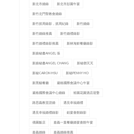
新北市婚錄
新北市彭園午宴
新竹北門聖教會婚錄
新竹抓周錄影，抓周紀錄
新竹婚錄
新竹婚錄推薦
新竹婚禮錄影
新竹婚禮錄影推薦
新林海鮮餐廳錄影
新娘秘書ANGEL 張
新娘秘書ANGEL CHANG
新秘鄧芃芃
新秘CARON HSU
新秘PENNY HO
新黑貓餐廳
葳格國際會議中心午宴
葳格國際會議中心婚錄
裕園花園酒店迎娶
路思義教堂證婚
遇見幸福婚禮
遇見幸福婚禮錄影
鉑宴會館錄影
僑園飯店
嘉義一葉餐廳婚宴會館午宴
嘉義婚錄
嘉義婚錄推薦