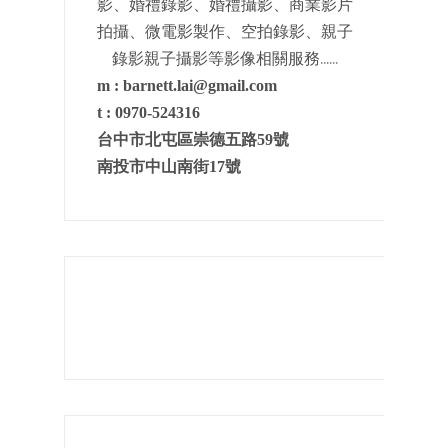
影、婚禮錄影、婚禮攝影、商業影片
拍攝、微電影製作、空拍錄影、親子
......
錄影親子攝影等影像相關服務
m :
barnett.lai@gmail.com
t :
0970-524316
台中市北屯區崇德五路
59
號
南投市中山南街17號