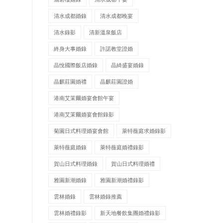
清水成都婚錄
清水成都晚宴
清水錄影
清新溫泉飯店
終身大事婚錄
許諾教堂證婚
晶悅國際飯店婚錄
晶綺盛宴婚錄
晶麒莊園婚禮
晶麒莊園證婚
港南艾茉爾婚宴會館午宴
港南艾茉爾婚宴會館錄影
菊園日式料理婚宴會館
萊特薇庭求婚錄影
萊特薇庭婚錄
萊特薇庭婚禮錄影
賀山日式料理婚錄
賀山日式料理婚禮
雅園新潮婚錄
雅園新潮婚禮錄影
雲林婚錄
雲林婚錄推薦
雲林婚禮錄影
新天地餐飲集團婚禮錄影