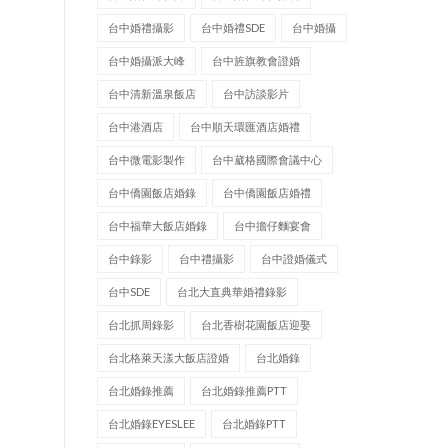
台中婚禮攝影
台中婚禮SDE
台中婚攝
台中婚攝派大峰
台中旌旗教會證婚
台中清新溫泉飯店
台中訪談影片
台中港酒店
台中順天環匯酒店婚禮
台中微電影製作
台中葳格國際會議中心
台中僑園飯店婚錄
台中僑園飯店婚禮
台中福華大飯店婚錄
台中擔仔麵宴會
台中錄影
台中禮攝影
台中證婚儀式
台中SDE
台北大直典華婚禮錄影
台北抓周錄影
台北香樹花園飯店迎娶
台北格萊天漾大飯店證婚
台北婚錄
台北婚錄推薦
台北婚錄推薦PTT
台北婚錄EYESLEE
台北婚錄PTT