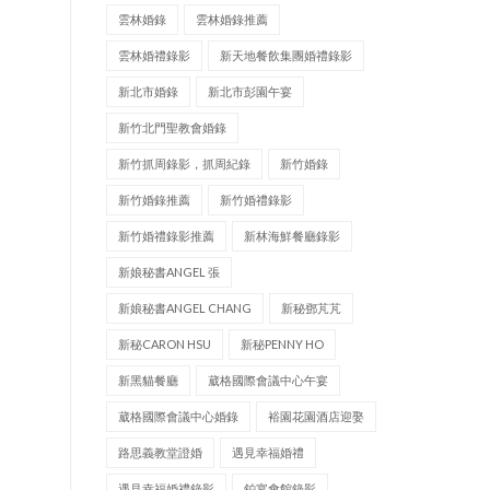
雲林婚錄
雲林婚錄推薦
雲林婚禮錄影
新天地餐飲集團婚禮錄影
新北市婚錄
新北市彭園午宴
新竹北門聖教會婚錄
新竹抓周錄影，抓周紀錄
新竹婚錄
新竹婚錄推薦
新竹婚禮錄影
新竹婚禮錄影推薦
新林海鮮餐廳錄影
新娘秘書ANGEL 張
新娘秘書ANGEL CHANG
新秘鄧芃芃
新秘CARON HSU
新秘PENNY HO
新黑貓餐廳
葳格國際會議中心午宴
葳格國際會議中心婚錄
裕園花園酒店迎娶
路思義教堂證婚
遇見幸福婚禮
遇見幸福婚禮錄影
鉑宴會館錄影