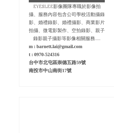
EYESLEE
影像
團隊專職於影像拍
攝、服務內容包含公司學校活動攝錄
影、婚禮錄影、婚禮攝影、商業影片
拍攝、微電影製作、空拍錄影、親子
......
錄影親子攝影等影像相關服務
m :
barnett.lai@gmail.com
t :
0970-524316
台中市北屯區崇德五路
59
號
南投市中山南街17號