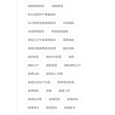
桃園婚禮錄影
桃園婚攝
海光俱樂部中餐廳錄影
烏日臻愛會館婚禮錄影
高雄婚錄
高雄婚禮錄影
唯愛庭園婚錄
基隆文定午宴婚禮錄影
基隆婚錄
基隆彭園婚禮錄影推薦
婚紗側錄
婚紗錄影
婚紗MV推薦
婚錄
婚錄台中
婚錄推薦
婚錄價格台中
婚禮紀錄
婚禮假人挑戰
婚禮訪談影片拍攝
婚禮場地推薦
婚禮錄影
婚攝
婚攝小寶
婚攝包浩斯
婚攝阿奶
婚攝啦啦
婚攝喬治
婚攝黑雨
婚攝豪哥