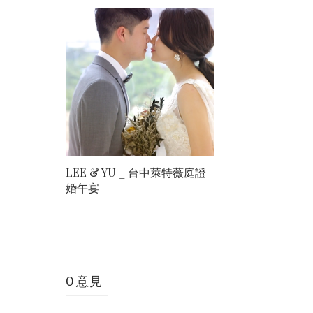
LEE & YU _ 台中萊特薇庭證
婚午宴
0 意見