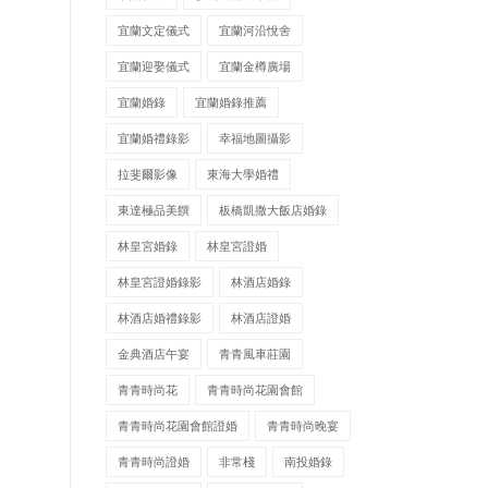
宜蘭文定儀式
宜蘭河沿悅舍
宜蘭迎娶儀式
宜蘭金樽廣場
宜蘭婚錄
宜蘭婚錄推薦
宜蘭婚禮錄影
幸福地圖攝影
拉斐爾影像
東海大學婚禮
東達極品美饌
板橋凱撒大飯店婚錄
林皇宮婚錄
林皇宮證婚
林皇宮證婚錄影
林酒店婚錄
林酒店婚禮錄影
林酒店證婚
金典酒店午宴
青青風車莊園
青青時尚花
青青時尚花園會館
青青時尚花園會館證婚
青青時尚晚宴
青青時尚證婚
非常棧
南投婚錄