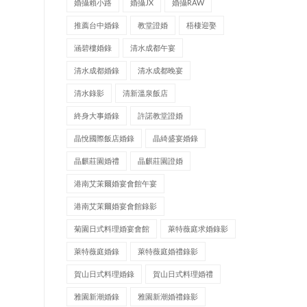
婚攝賴小路
婚攝JX
婚攝RAW
推薦台中婚錄
教堂證婚
梧棲迎娶
涵碧樓婚錄
清水成都午宴
清水成都婚錄
清水成都晚宴
清水錄影
清新溫泉飯店
終身大事婚錄
許諾教堂證婚
晶悅國際飯店婚錄
晶綺盛宴婚錄
晶麒莊園婚禮
晶麒莊園證婚
港南艾茉爾婚宴會館午宴
港南艾茉爾婚宴會館錄影
菊園日式料理婚宴會館
萊特薇庭求婚錄影
萊特薇庭婚錄
萊特薇庭婚禮錄影
賀山日式料理婚錄
賀山日式料理婚禮
雅園新潮婚錄
雅園新潮婚禮錄影