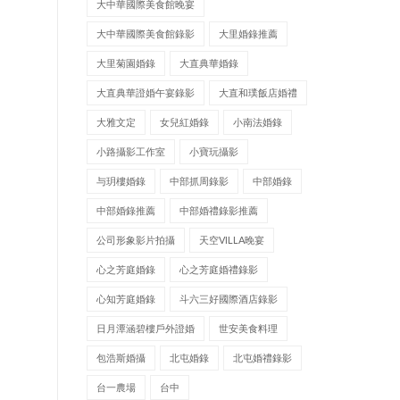
大中華國際美食館晚宴
大中華國際美食館錄影
大里婚錄推薦
大里菊園婚錄
大直典華婚錄
大直典華證婚午宴錄影
大直和璞飯店婚禮
大雅文定
女兒紅婚錄
小南法婚錄
小路攝影工作室
小寶玩攝影
与玥樓婚錄
中部抓周錄影
中部婚錄
中部婚錄推薦
中部婚禮錄影推薦
公司形象影片拍攝
天空VILLA晚宴
心之芳庭婚錄
心之芳庭婚禮錄影
心知芳庭婚錄
斗六三好國際酒店錄影
日月潭涵碧樓戶外證婚
世安美食料理
包浩斯婚攝
北屯婚錄
北屯婚禮錄影
台一農場
台中