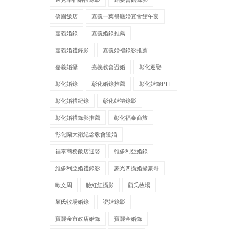
僑園飯店
嘉義一葉餐廳婚宴會館午宴
嘉義婚錄
嘉義婚錄推薦
嘉義婚禮錄影
嘉義婚禮錄影推薦
嘉義婚攝
嘉義教會證婚
彰化迎娶
彰化婚錄
彰化婚錄推薦
彰化婚錄PTT
彰化婚禮紀錄
彰化婚禮錄影
彰化婚禮錄影推薦
彰化福泰商旅
彰化蘭大衛紀念教會證婚
福泰商務飯店迎娶
維多利亞婚錄
維多利亞婚禮錄影
豪光四攝婚攝豪哥
歐文周
臉紅紅攝影
顏氏牧場
顏氏牧場婚錄
證婚錄影
寶麗金市政店婚錄
寶麗金婚錄