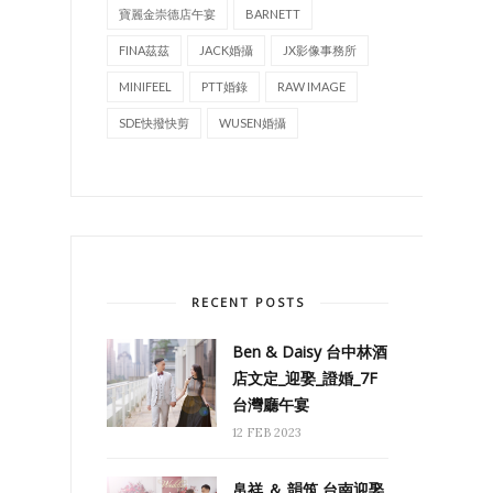
寶麗金崇德店午宴
BARNETT
FINA茲茲
JACK婚攝
JX影像事務所
MINIFEEL
PTT婚錄
RAW IMAGE
SDE快撥快剪
WUSEN婚攝
RECENT POSTS
Ben & Daisy 台中林酒
店文定_迎娶_證婚_7F
台灣廳午宴
12 FEB 2023
帛祥 ＆ 韻筑 台南迎娶