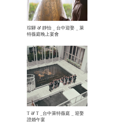
琮驊 & 靜怡 _ 台中迎娶 _ 萊
特薇庭晚上宴會
T & T _台中萊特薇庭 _ 迎娶
證婚午宴