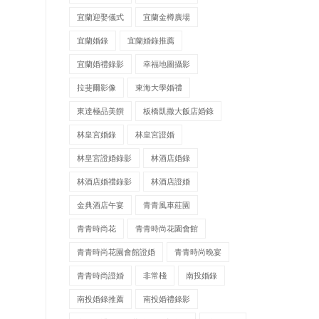
宜蘭迎娶儀式
宜蘭金樽廣場
宜蘭婚錄
宜蘭婚錄推薦
宜蘭婚禮錄影
幸福地圖攝影
拉斐爾影像
東海大學婚禮
東達極品美饌
板橋凱撒大飯店婚錄
林皇宮婚錄
林皇宮證婚
林皇宮證婚錄影
林酒店婚錄
林酒店婚禮錄影
林酒店證婚
金典酒店午宴
青青風車莊園
青青時尚花
青青時尚花園會館
青青時尚花園會館證婚
青青時尚晚宴
青青時尚證婚
非常棧
南投婚錄
南投婚錄推薦
南投婚禮錄影