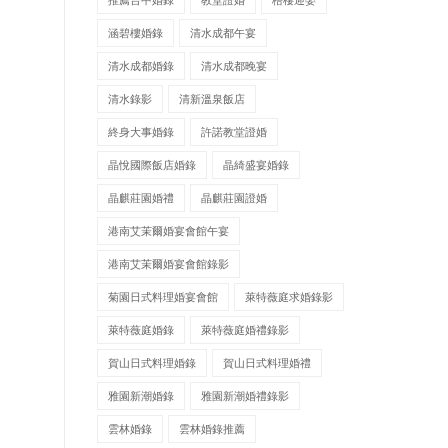
涵碧樓婚錄
清水成都午宴
清水成都婚錄
清水成都晚宴
清水錄影
清新溫泉飯店
終身大事婚錄
許諾教堂證婚
晶悅國際飯店婚錄
晶綺盛宴婚錄
晶麒莊園婚禮
晶麒莊園證婚
港南艾茉爾婚宴會館午宴
港南艾茉爾婚宴會館錄影
菊園日式料理婚宴會館
萊特薇庭求婚錄影
萊特薇庭婚錄
萊特薇庭婚禮錄影
賀山日式料理婚錄
賀山日式料理婚禮
雅園新潮婚錄
雅園新潮婚禮錄影
雲林婚錄
雲林婚錄推薦