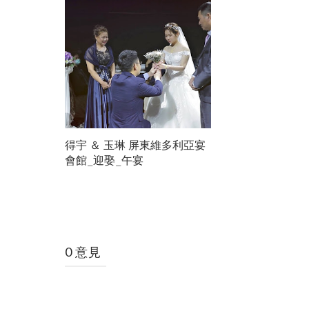
得宇 ＆ 玉琳 屏東維多利亞宴
會館_迎娶_午宴
0 意見