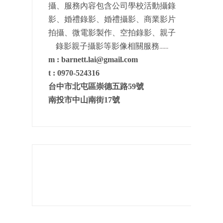
攝、服務內容包含公司學校活動攝錄
影、婚禮錄影、婚禮攝影、商業影片
拍攝、微電影製作、空拍錄影、親子
......
錄影親子攝影等影像相關服務
m :
barnett.lai@gmail.com
t :
0970-524316
台中市北屯區崇德五路
59
號
南投市中山南街17號