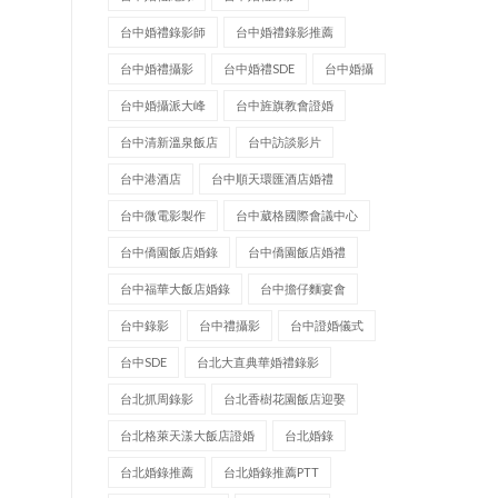
台中婚禮錄影師
台中婚禮錄影推薦
台中婚禮攝影
台中婚禮SDE
台中婚攝
台中婚攝派大峰
台中旌旗教會證婚
台中清新溫泉飯店
台中訪談影片
台中港酒店
台中順天環匯酒店婚禮
台中微電影製作
台中葳格國際會議中心
台中僑園飯店婚錄
台中僑園飯店婚禮
台中福華大飯店婚錄
台中擔仔麵宴會
台中錄影
台中禮攝影
台中證婚儀式
台中SDE
台北大直典華婚禮錄影
台北抓周錄影
台北香樹花園飯店迎娶
台北格萊天漾大飯店證婚
台北婚錄
台北婚錄推薦
台北婚錄推薦PTT