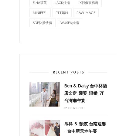
FINA茲茲
JACK婚攝
JX影像事務所
MINIFEEL
PTT婚錄
RAW IMAGE
SDE快撥快剪
WUSEN婚攝
RECENT POSTS
Ben & Daisy 台中林酒
店文定_迎娶_證婚_7F
台灣廳午宴
12 FEB 2023
帛祥 ＆ 韻筑 台南迎娶
_ 台中新天地午宴