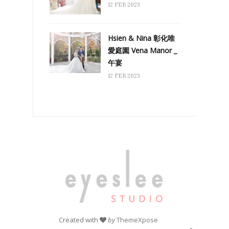
12 FEB 2023
Hsien & Nina 彰化唯
愛庭園 Vena Manor _
午宴
12 FEB 2023
Created with
by
ThemeXpose