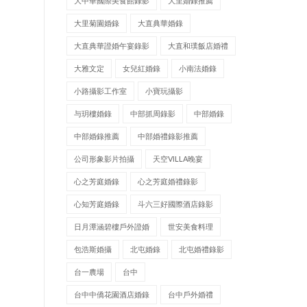
大中華國際美食館錄影
大里婚錄推薦
大里菊園婚錄
大直典華婚錄
大直典華證婚午宴錄影
大直和璞飯店婚禮
大雅文定
女兒紅婚錄
小南法婚錄
小路攝影工作室
小寶玩攝影
与玥樓婚錄
中部抓周錄影
中部婚錄
中部婚錄推薦
中部婚禮錄影推薦
公司形象影片拍攝
天空VILLA晚宴
心之芳庭婚錄
心之芳庭婚禮錄影
心知芳庭婚錄
斗六三好國際酒店錄影
日月潭涵碧樓戶外證婚
世安美食料理
包浩斯婚攝
北屯婚錄
北屯婚禮錄影
台一農場
台中
台中中僑花園酒店婚錄
台中戶外婚禮