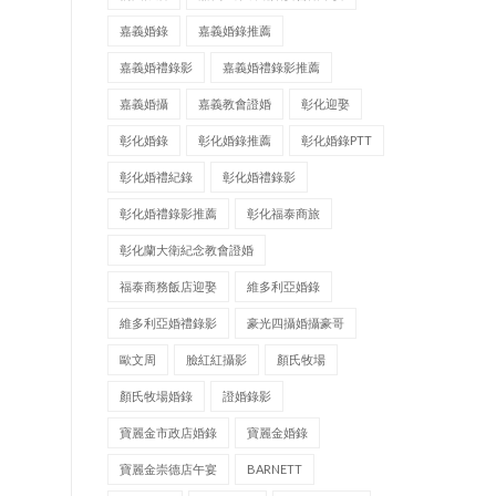
嘉義婚錄
嘉義婚錄推薦
嘉義婚禮錄影
嘉義婚禮錄影推薦
嘉義婚攝
嘉義教會證婚
彰化迎娶
彰化婚錄
彰化婚錄推薦
彰化婚錄PTT
彰化婚禮紀錄
彰化婚禮錄影
彰化婚禮錄影推薦
彰化福泰商旅
彰化蘭大衛紀念教會證婚
福泰商務飯店迎娶
維多利亞婚錄
維多利亞婚禮錄影
豪光四攝婚攝豪哥
歐文周
臉紅紅攝影
顏氏牧場
顏氏牧場婚錄
證婚錄影
寶麗金市政店婚錄
寶麗金婚錄
寶麗金崇德店午宴
BARNETT