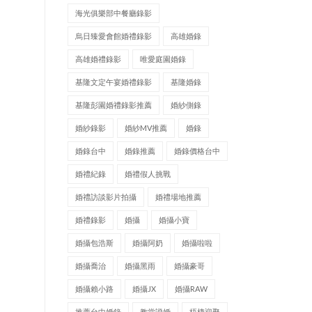
海光俱樂部中餐廳錄影
烏日臻愛會館婚禮錄影
高雄婚錄
高雄婚禮錄影
唯愛庭園婚錄
基隆文定午宴婚禮錄影
基隆婚錄
基隆彭園婚禮錄影推薦
婚紗側錄
婚紗錄影
婚紗MV推薦
婚錄
婚錄台中
婚錄推薦
婚錄價格台中
婚禮紀錄
婚禮假人挑戰
婚禮訪談影片拍攝
婚禮場地推薦
婚禮錄影
婚攝
婚攝小寶
婚攝包浩斯
婚攝阿奶
婚攝啦啦
婚攝喬治
婚攝黑雨
婚攝豪哥
婚攝賴小路
婚攝JX
婚攝RAW
推薦台中婚錄
教堂證婚
梧棲迎娶