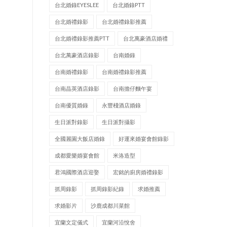
台北婚錄EYESLEE
台北婚錄PTT
台北婚禮錄影
台北婚禮錄影推薦
台北婚禮錄影推薦PTT
台北萬豪酒店婚禮
台北萬豪酒店錄影
台南婚錄
台南婚禮錄影
台南婚禮錄影推薦
台南晶英酒店錄影
台南擔仔麵午宴
台南優質婚錄
永豐棧酒店婚錄
生日派對錄影
生日派對攝影
全國麗園大飯店婚錄
好運來婚宴會館錄影
成都愛樂婚宴會館
米洛造型
君鴻國際酒店迎娶
宏銘的廚房婚禮錄影
抓周錄影
抓周錄影紀錄
求婚推薦
求婚影片
沙鹿成都川菜館
宜蘭文定儀式
宜蘭河沿悅舍