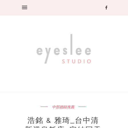
中部婚錄推薦
浩銘 & 雅琦_台中清