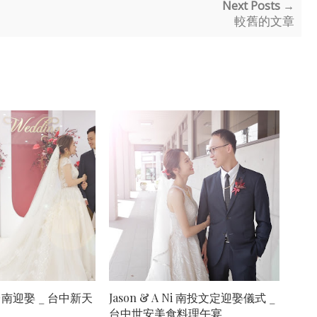
Next Posts →
較舊的文章
台南迎娶 _ 台中新天
Jason & A Ni 南投文定迎娶儀式 _
台中世安美食料理午宴