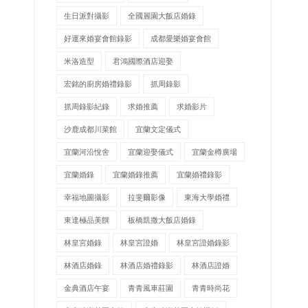
生日派對攝影
全國麗園大飯店婚錄
好運來婚宴會館錄影
成都愛樂婚宴會館
米洛造型
君鴻國際酒店迎娶
宏銘的廚房婚禮錄影
抓周錄影
抓周錄影紀錄
求婚推薦
求婚影片
沙鹿成都川菜館
宜蘭文定儀式
宜蘭河沿悅舍
宜蘭迎娶儀式
宜蘭金樽廣場
宜蘭婚錄
宜蘭婚錄推薦
宜蘭婚禮錄影
幸福地圖攝影
拉斐爾影像
東海大學婚禮
東達極品美饌
板橋凱撒大飯店婚錄
林皇宮婚錄
林皇宮證婚
林皇宮證婚錄影
林酒店婚錄
林酒店婚禮錄影
林酒店證婚
金典酒店午宴
青青風車莊園
青青時尚花