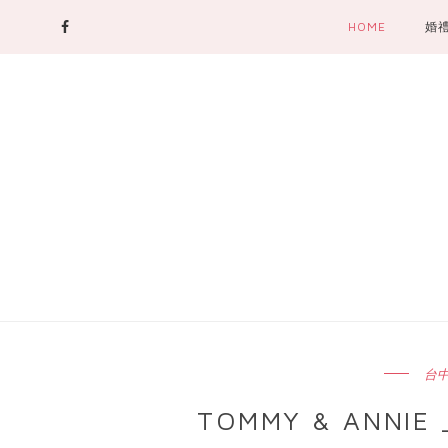
HOME
婚
台
TOMMY & ANN