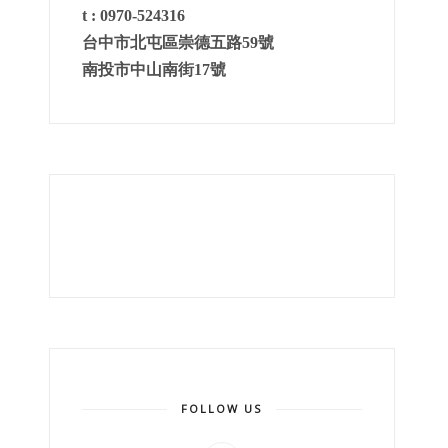
t :
0970-524316
台中市北屯區崇德五路
59
號
南投市中山南街17號
FOLLOW US