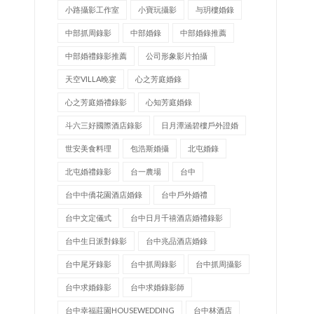
小路攝影工作室
小寶玩攝影
与玥樓婚錄
中部抓周錄影
中部婚錄
中部婚錄推薦
中部婚禮錄影推薦
公司形象影片拍攝
天空VILLA晚宴
心之芳庭婚錄
心之芳庭婚禮錄影
心知芳庭婚錄
斗六三好國際酒店錄影
日月潭涵碧樓戶外證婚
世安美食料理
包浩斯婚攝
北屯婚錄
北屯婚禮錄影
台一農場
台中
台中中僑花園酒店婚錄
台中戶外婚禮
台中文定儀式
台中日月千禧酒店婚禮錄影
台中生日派對錄影
台中兆品酒店婚錄
台中尾牙錄影
台中抓周錄影
台中抓周攝影
台中求婚錄影
台中求婚錄影師
台中幸福莊園HOUSEWEDDING
台中林酒店