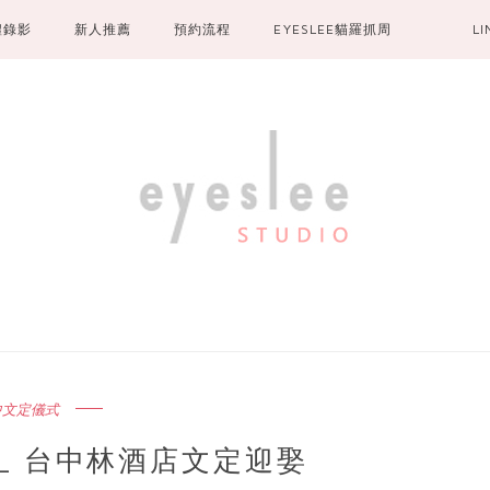
禮錄影
新人推薦
預約流程
EYESLEE貓羅抓周
L
中文定儀式
IE _ 台中林酒店文定迎娶