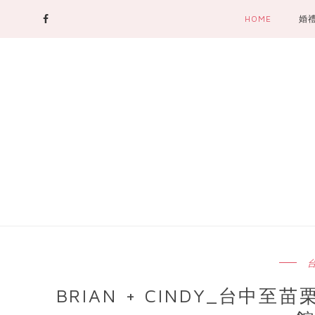
HOME
婚
BRIAN + CINDY_台