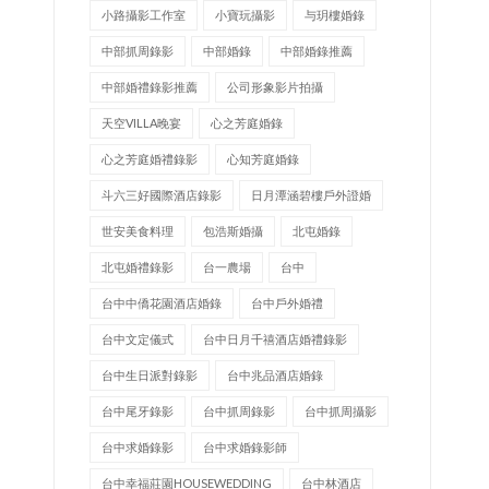
小路攝影工作室
小寶玩攝影
与玥樓婚錄
中部抓周錄影
中部婚錄
中部婚錄推薦
中部婚禮錄影推薦
公司形象影片拍攝
天空VILLA晚宴
心之芳庭婚錄
心之芳庭婚禮錄影
心知芳庭婚錄
斗六三好國際酒店錄影
日月潭涵碧樓戶外證婚
世安美食料理
包浩斯婚攝
北屯婚錄
北屯婚禮錄影
台一農場
台中
台中中僑花園酒店婚錄
台中戶外婚禮
台中文定儀式
台中日月千禧酒店婚禮錄影
台中生日派對錄影
台中兆品酒店婚錄
台中尾牙錄影
台中抓周錄影
台中抓周攝影
台中求婚錄影
台中求婚錄影師
台中幸福莊園HOUSEWEDDING
台中林酒店