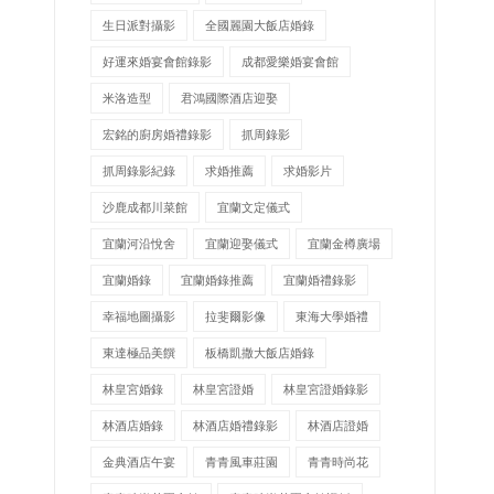
生日派對攝影
全國麗園大飯店婚錄
好運來婚宴會館錄影
成都愛樂婚宴會館
米洛造型
君鴻國際酒店迎娶
宏銘的廚房婚禮錄影
抓周錄影
抓周錄影紀錄
求婚推薦
求婚影片
沙鹿成都川菜館
宜蘭文定儀式
宜蘭河沿悅舍
宜蘭迎娶儀式
宜蘭金樽廣場
宜蘭婚錄
宜蘭婚錄推薦
宜蘭婚禮錄影
幸福地圖攝影
拉斐爾影像
東海大學婚禮
東達極品美饌
板橋凱撒大飯店婚錄
林皇宮婚錄
林皇宮證婚
林皇宮證婚錄影
林酒店婚錄
林酒店婚禮錄影
林酒店證婚
金典酒店午宴
青青風車莊園
青青時尚花