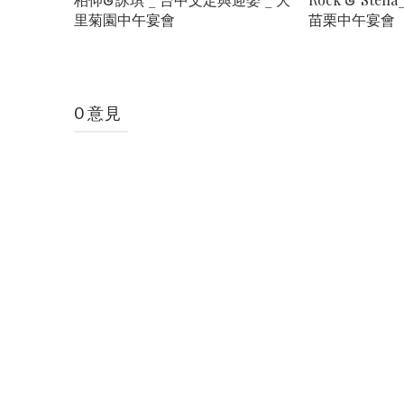
里菊園中午宴會
苗栗中午宴會
0 意見