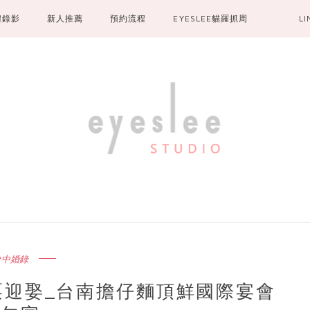
禮錄影
新人推薦
預約流程
EYESLEE貓羅抓周
L
台中婚錄
中至苗栗迎娶_台南擔仔麵頂鮮國際宴會