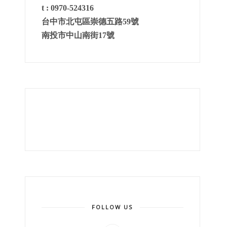
t :
0970-524316
台中市北屯區崇德五路
59
號
南投市中山南街17號
FOLLOW US